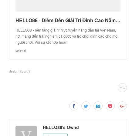
HELLO88 - Điểm Đến Giải Trí Đỉnh Cao Năm 2025
HELLO88 - nền tảng giải trí trực tuyến hàng đầu tại Việt Nam,
nơi mang đến trải nghiệm cá cược và trò chơi đỉnh cao cho mọi
người chơi. Với sự kết hợp hoàn
splay.at
design
(
1
)
art
(
1
)
HELLO88's Ownd